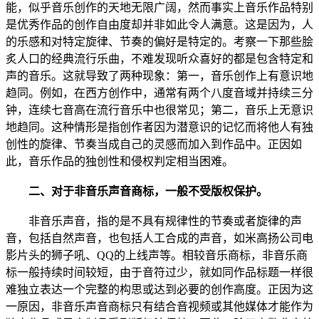
能，似乎音乐创作的天地无限广阔，然而事实上音乐作品特别
是优秀作品的创作自由度却并非如此令人满意。这是因为，人
的乐感和对特定旋律、节奏的偏好是特定的。考察一下那些脍
炙人口的经典流行乐曲，不难发现听众喜好的都是包含特定和
声的音乐。这就导致了两种现象：第一，音乐创作上有意识地
趋同。例如，在西方创作中，通常有两个八度音域并持续三分
钟，连续七音高在流行音乐中也很常见；第二，音乐上无意识
地趋同。这种情形是指创作者因为潜意识的记忆而将他人有独
创性的旋律、节奏当成自己的灵感而加入到作品中。正因如
此，音乐作品的独创性和侵权判定相当困难。
二、对于非音乐声音商标，一般不受版权保护。
非音乐声音，指的是不具有规律性的节奏或者旋律的声
音，包括自然声音，也包括人工合成的声音，如米高扬公司电
影片头的狮子吼、QQ的上线声等。相较音乐商标，非音乐商
标一般持续时间较短，由于音符过少，就如同作品标题一样很
难独立表达一个完整的构思或达到必要的创作高度。正因为这
一原因，非音乐声音商标只有结合音视频或其他媒体才能作为