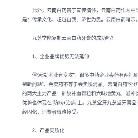
此外，云南白药善于宣传情怀，云南白药作为中华
是：传承文化、超越自我、济世为民。云南白药暗示
九芝堂能复制云南白药牙膏的成功吗？
1、企业品牌优势无法延伸
俗话说“术业有专攻”，很多中药企业卖药有两把刷子
到新问题”、会卖药不等于会卖快消品。云南白药“外伤
的两大主力产品：驴胶补血颗粒和六味地黄丸，滋补类
优势也体现在“防病+治病”上。九芝堂牙九芝堂牙膏
经固化，消费者很难接受。
2、产品同质化