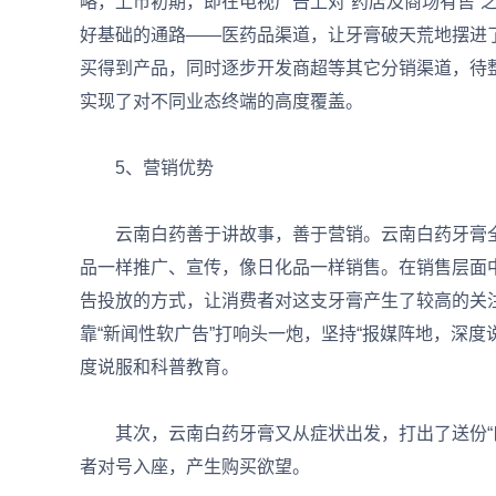
略，上市初期，即在电视广告上对“药店及商场有售”
好基础的通路——医药品渠道，让牙膏破天荒地摆进
买得到产品，同时逐步开发商超等其它分销渠道，待
实现了对不同业态终端的高度覆盖。
5、营销优势
云南白药善于讲故事，善于营销。云南白药牙膏全面
品一样推广、宣传，像日化品一样销售。在销售层面
告投放的方式，让消费者对这支牙膏产生了较高的关
靠“新闻性软广告”打响头一炮，坚持“报媒阵地，深
度说服和科普教育。
其次，云南白药牙膏又从症状出发，打出了送份“口
者对号入座，产生购买欲望。