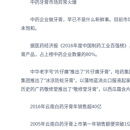
中药牙膏市场异常火爆
中药企业做牙膏，早已不是什么新鲜事。目前市场场
未饱和。
据医药经济报《2016年度中国制药工业百强榜》，
膏产品，占上榜中药企业数量的80%。
中华老字号“片仔癀”推出了“片仔癀牙膏”，哈药集团
集团推出了“冰凉防蛀牙膏”，以蒲地蓝消炎口服液起家
历史的广药敬修堂推出了“敬修堂牙膏”，以西瓜霜含片
2016年云南白药牙膏年销售超40亿
2005年云南白药牙膏上市第一年销售额便突破1亿元