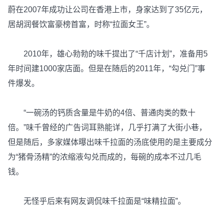
蔚在2007年成功让公司在香港上市，身家达到了35亿元，
居胡润餐饮富豪榜首富，时称“拉面女王”。
2010年，雄心勃勃的味千提出了“千店计划”，准备用5
年时间建1000家店面。但是在随后的2011年，“勾兑门”事
件爆发。
“一碗汤的钙质含量是牛奶的4倍、普通肉类的数十
倍。”味千曾经的广告词耳熟能详，几乎打满了大街小巷，
但是随后，多家媒体曝出味千拉面的汤底使用的是主要成分
为“猪骨汤精”的浓缩液勾兑而成的，每碗的成本不过几毛
钱。
无怪乎后来有网友调侃味千拉面是“味精拉面”。