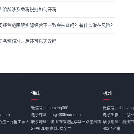
店诊所涉及免税税务如何开税
司经营范围跟实际经营不一致会被查吗？有什么潜在风险？
司名称核准之后还可以更改吗
佛山
杭州
微信号：lihuaxing360
微信号：lihuaxing
.com
电子邮箱：fs@360lihua.com
电子邮箱：hz@360l
街道三元里工贸大
联系地址：佛山市禅城区季华三路宝塔路
联系地址：杭州市
27号IDD创意城5楼全层
402-404室