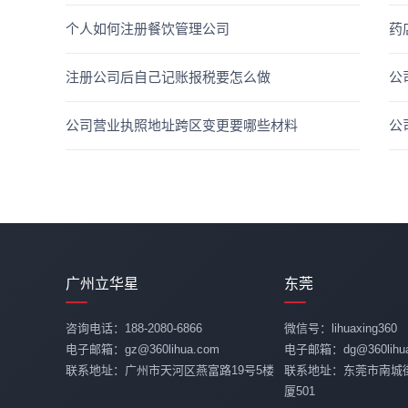
个人如何注册餐饮管理公司
药
注册公司后自己记账报税要怎么做
公
公司营业执照地址跨区变更要哪些材料
公
广州立华星
东莞
咨询电话：188-2080-6866
微信号：lihuaxing360
电子邮箱：gz@360lihua.com
电子邮箱：dg@360lihua
联系地址：广州市天河区燕富路19号5楼
联系地址：东莞市南城
厦501