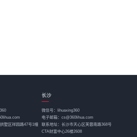
长沙
360
微信号：lihuaxing360
ihua.com
电子邮箱：cs@360lihua.com
拱墅区祥园路47号1幢
联系地址：长沙市天心区芙蓉南路368号
CTA财富中心26楼2608