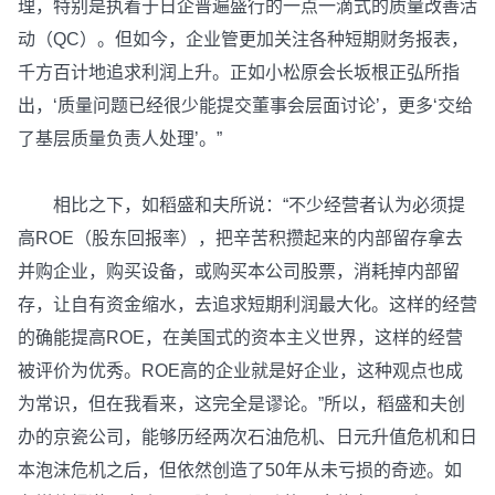
理，特别是执着于日企普遍盛行的一点一滴式的质量改善活
动（QC）。但如今，企业管更加关注各种短期财务报表，
千方百计地追求利润上升。正如小松原会长坂根正弘所指
出，‘质量问题已经很少能提交董事会层面讨论’，更多‘交给
了基层质量负责人处理’。”
相比之下，如稻盛和夫所说：“不少经营者认为必须提
高ROE（股东回报率），把辛苦积攒起来的内部留存拿去
并购企业，购买设备，或购买本公司股票，消耗掉内部留
存，让自有资金缩水，去追求短期利润最大化。这样的经营
的确能提高ROE，在美国式的资本主义世界，这样的经营
被评价为优秀。ROE高的企业就是好企业，这种观点也成
为常识，但在我看来，这完全是谬论。”所以，稻盛和夫创
办的京瓷公司，能够历经两次石油危机、日元升值危机和日
本泡沫危机之后，但依然创造了50年从未亏损的奇迹。如