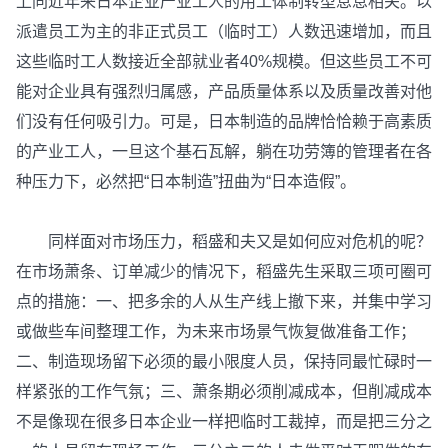
上同近年来日本企业产业工人的用工体制转型息息相关。以
派遣员工为主的非正式员工（临时工）人数迅速增加，而且
这些临时工人数接近全部就业者40%规模。但这些员工不可
能对企业具有强烈归属感，产品质量体系以及质量改善对他
们没有任何吸引力。可是，日本制造的品牌恰恰赖于高素质
的产业工人，一旦这个基石瓦解，躺在功劳簿的管理者在各
种压力下，必然把“日本制造”扭曲为“日本造假”。
同样面对市场压力，稻盛和夫又是如何应对危机的呢？
在市场萧条、订单减少的情况下，稻盛先生采取三项可圈可
点的措施：一、把多余的人从生产线上撤下来，并集中学习
或做些车间整理工作，为未来市场景气恢复做准备工作；
二、制造现场留下必须的最小限度人员，保持同最忙碌时一
样紧张的工作气氛；三、萧条期必须削减成本，但削减成本
不是像现在很多日本企业一样把临时工裁掉，而是把三分之