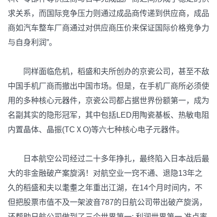
求关系，而国际竞争压力则通过成品商传递到供应商，成品
商如汽车整车厂商通过对供应商压价来保证国际价格竞争力
与自身利润”。
同样面临危机，稻盛和夫所创办的京瓷公司，甚至不敌
中国手机厂商而撤出中国市场。但是，在手机厂商所必须使
用的多种核心元器件，京瓷公司都占据世界份额第一，成为
名副其实的隐形冠军，其中包括LED用陶瓷基板、热敏电阻
内置晶体、晶振(TCⅩO)等六七种核心电子元器件。
日本航空公司经过二十多年挣扎，最终陷入日本战后最
大的非金融破产案旋涡！对航空业一窍不通、退隐13年之
久的稻盛和夫以耄耋之年重出江湖，在14个月时间内，不
但把股票市值不及一架波音787的日航公司带出破产旋涡，
还帮助日航公司做到了三个世界第一: 利润世界第一,准点率