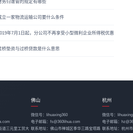
财务归谁管的规定有哪些
成立一家物流运输公司要什么条件
2019年7月1日起，分公司不再享受小型微利企业所得税优惠
过桥垫资与过桥贷款是什么意思
佛山
杭州
微信号：lihuaxing360
微信号：lihuaxing
.com
电子邮箱：fs@360lihua.com
电子邮箱：hz@360l
街道三元里工贸大
联系地址：佛山市禅城区季华三路宝塔路
联系地址：杭州市