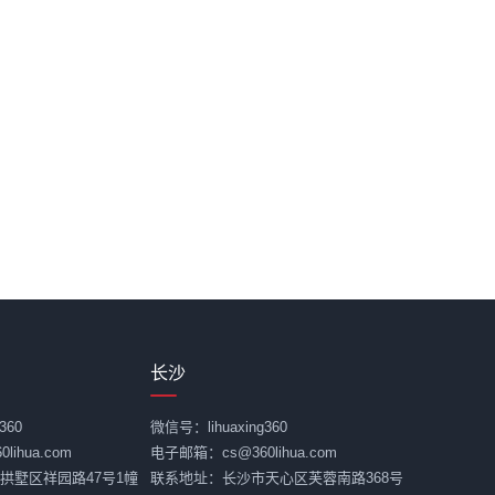
长沙
360
微信号：lihuaxing360
ihua.com
电子邮箱：cs@360lihua.com
拱墅区祥园路47号1幢
联系地址：长沙市天心区芙蓉南路368号