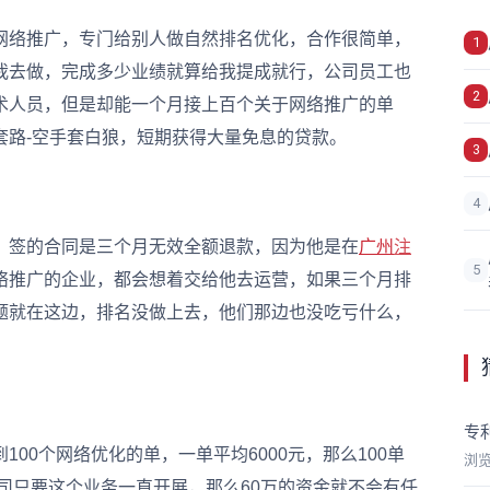
络推广，专门给别人做自然排名优化，合作很简单，
1
我去做，完成多少业绩就算给我提成就行，公司员工也
2
术人员，但是却能一个月接上百个关于网络推广的单
套路-空手套白狼，短期获得大量免息的贷款。
3
4
签的合同是三个月无效全额退款，因为他是在
广州
注
5
络推广的企业，都会想着交给他去运营，如果三个月排
题就在这边，排名没做上去，他们那边也没吃亏什么，
专
0个网络优化的单，一单平均6000元，那么100单
浏
公司只要这个业务一直开展，那么60万的资金就不会有任