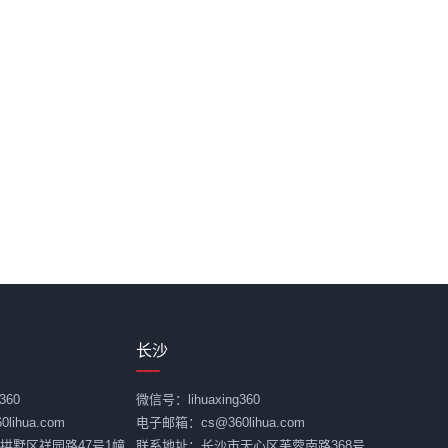
长沙
360
微信号：lihuaxing360
ihua.com
电子邮箱：cs@360lihua.com
拱墅区祥园路47号1幢
联系地址：长沙市天心区芙蓉南路368号