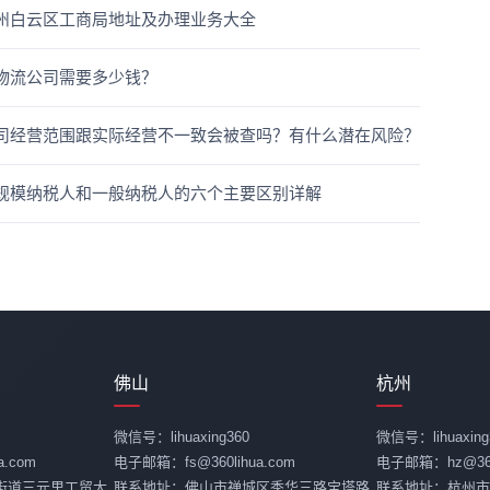
州白云区工商局地址及办理业务大全
物流公司需要多少钱？
司经营范围跟实际经营不一致会被查吗？有什么潜在风险？
规模纳税人和一般纳税人的六个主要区别详解
佛山
杭州
微信号：lihuaxing360
微信号：lihuaxing
.com
电子邮箱：fs@360lihua.com
电子邮箱：hz@360l
街道三元里工贸大
联系地址：佛山市禅城区季华三路宝塔路
联系地址：杭州市