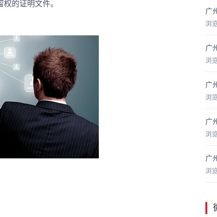
留权的证明文件。
广
浏
广
浏
广
浏
广
浏
广
浏