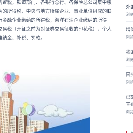
置税，铁道部门、各银行总行、各保险总公司集中缴
外
纳的所得税，中央与地方所属企业、事业单位组成的联
浏
行金融企业缴纳的所得税，海洋石油企业缴纳的所得
交易税（开征之前为对证券交易征收的印花税），个人
增
浏
滞纳金、补税、罚款。
我
浏
国
浏
已
宣布
浏