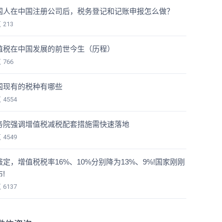
国人在中国注册公司后，税务登记和记账申报怎么做？
览
213
值税在中国发展的前世今生（历程）
览
766
国现有的税种有哪些
览
4554
务院强调增值税减税配套措施需快速落地
览
4549
敲定，增值税税率16%、10%分别降为13%、9%!国家刚刚
!
览
6137