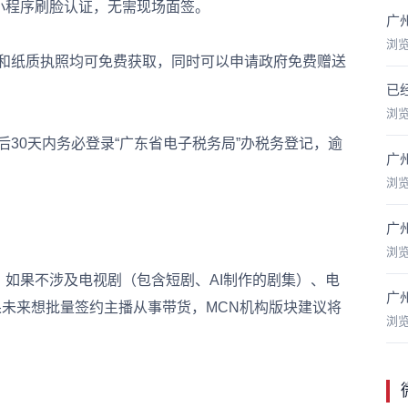
小程序刷脸认证，无需现场面签。
广
浏
和纸质执照均可免费获取，同时可以申请政府免费赠送
已
浏
0天内务必登录“广东省电子税务局”办税务登记，逾
广
浏
广
浏
。如果不涉及电视剧（包含短剧、AI制作的剧集）、电
广
果未来想批量签约主播从事带货，MCN机构版块建议将
浏