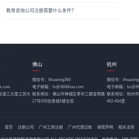
教育咨询公司注册需要什么条件？
佛山
杭州
微信号：lihuaxing360
微信号：lihuaxing
.com
电子邮箱：fs@360lihua.com
电子邮箱：hz@360l
街道三元里工贸大
联系地址：佛山市禅城区季华三路宝塔路
联系地址：杭州市
27号IDD创意城5楼全层
402-404室
首页
注册公司
广州工商注册
广州代理记账
保密声明
相关法则