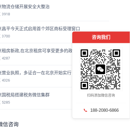
京物流仓储开展安全大整治
览
3918
京昌平今天正式启用首个郊区商标受理窗口
览
3700
咨询我们
京租房新政,在北京租房可享受更多的政策优惠了
览
4287
张营业执照，多证合一在北京开始实行
览
4326
京国税局搭建税务微信集群
扫码添加微信咨询
览
5285
📞
188-2080-6866
微信咨询