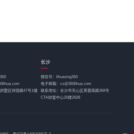
长沙
360
微信号：lihuaxing360
ihua.com
电子邮箱：cs@360lihua.com
拱墅区祥园路47号1幢
联系地址：长沙市天心区芙蓉南路368号
CTA财富中心26楼2608