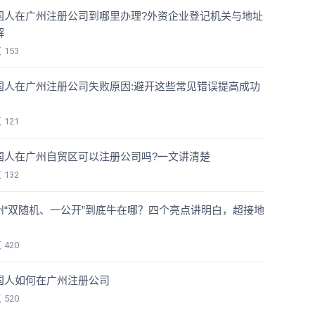
国人在广州注册公司到哪里办理?外资企业登记机关与地址
解
览
153
国人在广州注册公司失败原因:避开这些常见错误提高成功
览
121
国人在广州自贸区可以注册公司吗?一文讲清楚
览
132
州“双随机、一公开”到底牛在哪？四个亮点讲明白，超接地
！
览
420
国人如何在广州注册公司
览
520