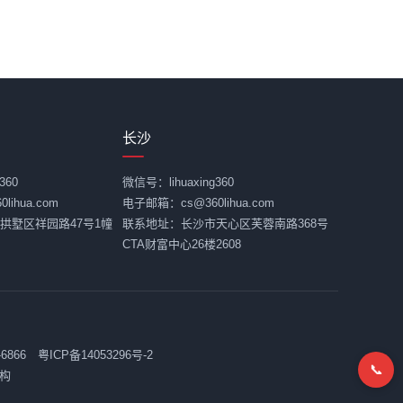
长沙
360
微信号：lihuaxing360
ihua.com
电子邮箱：cs@360lihua.com
拱墅区祥园路47号1幢
联系地址：长沙市天心区芙蓉南路368号
CTA财富中心26楼2608
-6866
粤ICP备14053296号-2
📞
构