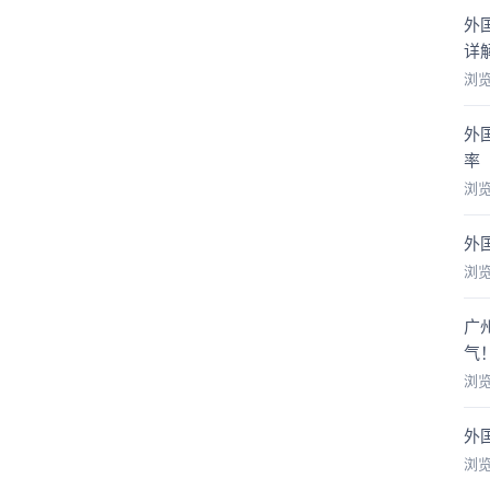
外
详
浏
外
率
浏
外
浏
广
气
浏
外
浏