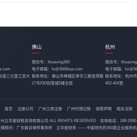
佛山
杭州
微信号：lihuaxing360
微信号：lihuaxing
.com
电子邮箱：fs@360lihua.com
电子邮箱：hz@360l
街道三元里工贸大
联系地址：佛山市禅城区季华三路宝塔路
联系地址：杭州市
27号IDD创意城5楼全层
402-404室
首页
注册公司
广州工商注册
广州代理记账
保密声明
相关法则
26 广州立华星财税咨询有限公司 ALL RIGHTS RESERVED 咨询电话：188-2080
法律顾问：广东毅诉律师事务所 立华星财务 —— 中国领先的360度企业服务机