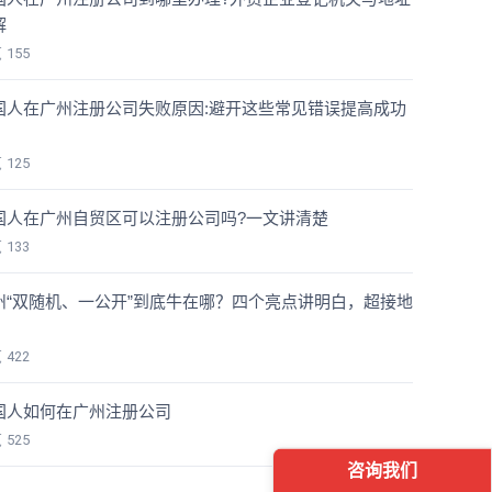
解
览
155
国人在广州注册公司失败原因:避开这些常见错误提高成功
览
125
国人在广州自贸区可以注册公司吗?一文讲清楚
览
133
州“双随机、一公开”到底牛在哪？四个亮点讲明白，超接地
！
览
422
国人如何在广州注册公司
览
525
咨询我们