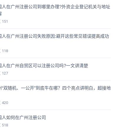
国人在广州注册公司到哪里办理?外资企业登记机关与地址
解
览
151
国人在广州注册公司失败原因:避开这些常见错误提高成功
览
118
国人在广州自贸区可以注册公司吗?一文讲清楚
览
127
州“双随机、一公开”到底牛在哪？四个亮点讲明白，超接地
！
览
420
国人如何在广州注册公司
览
518