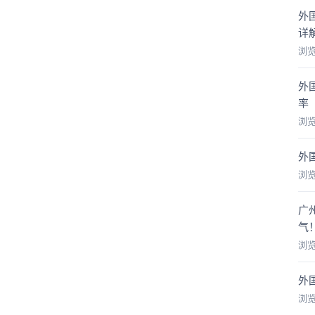
外
详
浏
外
率
浏
外
浏
广
气
浏
外
浏