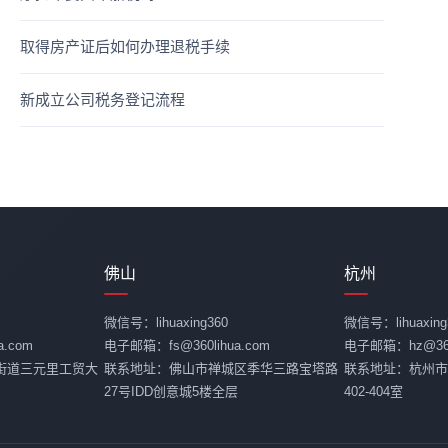
取得房产证后如何办理退税手续
新成立公司税务登记流程
佛山
杭州
微信号：lihuaxing360
微信号：lihuaxing
.com
电子邮箱：fs@360lihua.com
电子邮箱：hz@360l
街道三元里工贸大
联系地址：佛山市禅城区季华三路宝塔路
联系地址：杭州市
27号IDD创意城5楼全层
402-404室