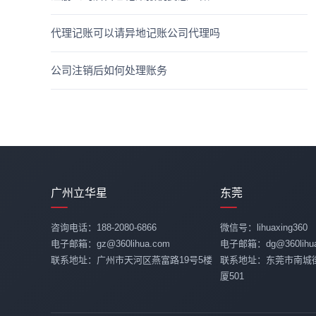
代理记账可以请异地记账公司代理吗
公司注销后如何处理账务
广州立华星
东莞
咨询电话：188-2080-6866
微信号：lihuaxing360
电子邮箱：gz@360lihua.com
电子邮箱：dg@360lihua
联系地址：广州市天河区燕富路19号5楼
联系地址：东莞市南城
厦501