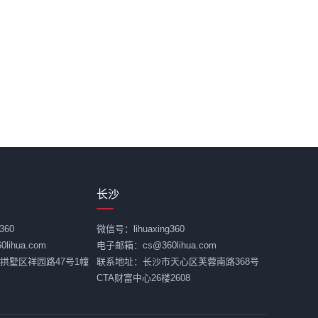
长沙
360
微信号：lihuaxing360
ihua.com
电子邮箱：cs@360lihua.com
拱墅区祥园路47号1幢
联系地址：长沙市天心区芙蓉南路368号
CTA财富中心26楼2608