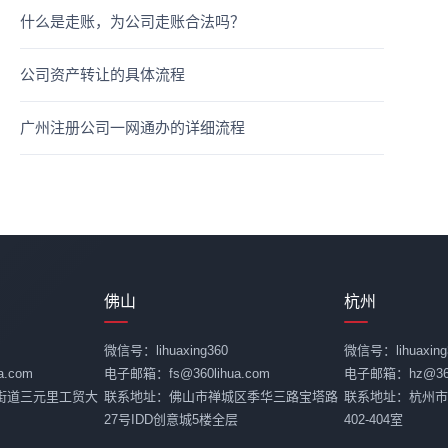
什么是走账，为公司走账合法吗？
公司资产转让的具体流程
广州注册公司一网通办的详细流程
佛山
杭州
微信号：lihuaxing360
微信号：lihuaxing
.com
电子邮箱：fs@360lihua.com
电子邮箱：hz@360l
街道三元里工贸大
联系地址：佛山市禅城区季华三路宝塔路
联系地址：杭州市
27号IDD创意城5楼全层
402-404室