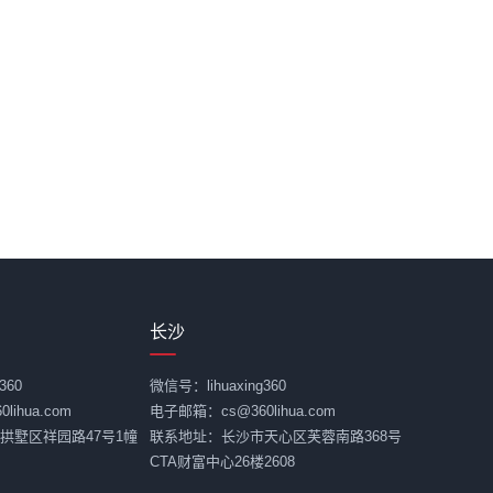
长沙
360
微信号：lihuaxing360
ihua.com
电子邮箱：cs@360lihua.com
拱墅区祥园路47号1幢
联系地址：长沙市天心区芙蓉南路368号
CTA财富中心26楼2608