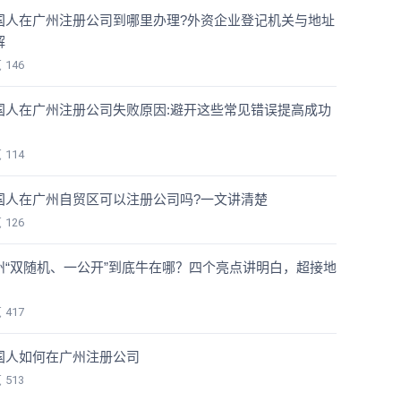
国人在广州注册公司到哪里办理?外资企业登记机关与地址
解
览
146
国人在广州注册公司失败原因:避开这些常见错误提高成功
览
114
国人在广州自贸区可以注册公司吗?一文讲清楚
览
126
州“双随机、一公开”到底牛在哪？四个亮点讲明白，超接地
！
览
417
国人如何在广州注册公司
览
513