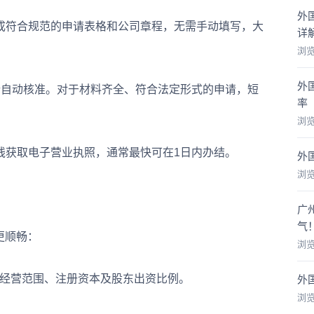
外
符合规范的申请表格和公司章程，无需手动填写，大
详
浏
外
行自动核准。对于材料齐全、符合法定形式的申请，短
率
浏
获取电子营业执照，通常最快可在1日内办结。
外
浏
广
气
更顺畅：
浏
经营范围、注册资本及股东出资比例。
外
浏