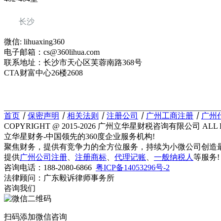
长沙
微信: lihuaxing360
电子邮箱：cs@360lihua.com
联系地址：长沙市天心区芙蓉南路368号
CTA财富中心26楼2608
首页
丨
保密声明
丨
相关法则
丨
注册公司
丨
广州工商注册
丨
广州
COPYRIGHT @ 2015-2026 广州立华星财税咨询有限公司 ALL R
立华星财务-中国领先的360度企业服务机构!
聚焦财务，提供有竞争力的全方位服务，持续为小微公司创造
提供
广州公司注册
、
注册商标
、
代理记账
、
一般纳税人
等服务!
咨询电话：188-2080-6866
粤ICP备14053296号-2
法律顾问：广东毅诉律师事务所
咨询我们
扫码添加微信咨询