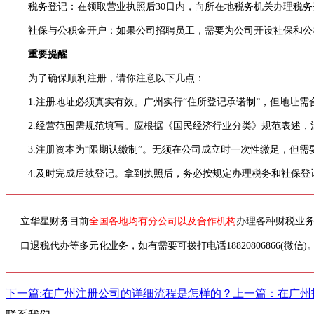
税务登记：在领取营业执照后30日内，向所在地税务机关办理税务
社保与公积金开户：如果公司招聘员工，需要为公司开设社保和公
重要提醒
为了确保顺利注册，请你注意以下几点：
1.注册地址必须真实有效。广州实行“住所登记承诺制”，但地址需
2.经营范围需规范填写。应根据《国民经济行业分类》规范表述，
3.注册资本为“限期认缴制”。无须在公司成立时一次性缴足，但需
4.及时完成后续登记。拿到执照后，务必按规定办理税务和社保登
立华星财务目前
全国各地均有分公司以及合作机构
办理各种财税业
口退税代办等多元化业务，如有需要可拨打电话18820806866(微信)
下一篇:在广州注册公司的详细流程是怎样的？
上一篇：在广州