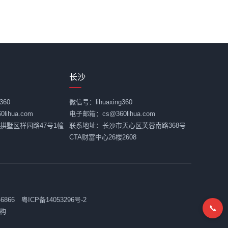
长沙
360
微信号：lihuaxing360
ihua.com
电子邮箱：cs@360lihua.com
拱墅区祥园路47号1幢
联系地址：长沙市天心区芙蓉南路368号
CTA财富中心26楼2608
-6866
粤ICP备14053296号-2
📞
构