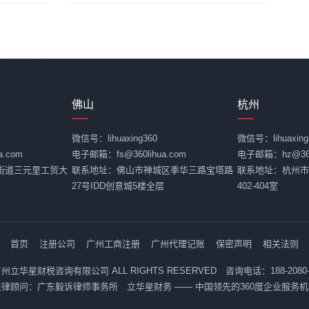
佛山
杭州
微信号：lihuaxing360
微信号：lihuaxing
.com
电子邮箱：fs@360lihua.com
电子邮箱：hz@360l
街道三元里工贸大
联系地址：佛山市禅城区季华三路宝塔路
联系地址：杭州市
27号IDD创意城5楼全层
402-404室
首页
注册公司
广州工商注册
广州代理记账
保密声明
相关法则
26 广州立华星财税咨询有限公司 ALL RIGHTS RESERVED 咨询电话：188-2080
法律顾问：广东毅诉律师事务所 立华星财务 —— 中国领先的360度企业服务机