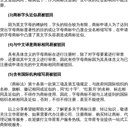
主义道德风尚，格调低下，作为商标注册易产生不良的社会影响而不能注
册。
(3)商标字头近似易被驳回
因为英文字母的稀缺性，字头的组合较为有限，商标申请人为了达到
突出字母商标显著性的目的或让字母商标中凸显企业名称缩写等，在申请
的字母商标中凸显了英文字头容易造成商标近似。
(4)与中文译意商标相同易被驳回
具有具体含义的字母商标在进行注册时，除了对字母要素进行审查
外，还要就其中文含义进行审查。因此有些字母商标因为其具体含义与已
注册或申请在先的中文商标相同而被驳回。
(5)含有国际机构缩写易被驳回
《商标法》第十条第一款第三项及第五项规定，与政府间国际组织的
名称、旗帜、徽记相同或近似的，同“红十字”、“红新月”的名称、标志相
同及近似的，不得作为商标使用。因此，字母商标不能与上述提到的国际
组织名称相同及近似，否则，不但不得注册，甚至不能使用。
以上分享希望能帮助大家，了解更多关于商标注册、转让知识，敬请
关注立华星财务。如果需要代办注册公司、注册商标、购买转让商标、代
理记账等服务，欢迎拨打立华星客户服务热线。立华星专业提供一站式工
商财税服务。