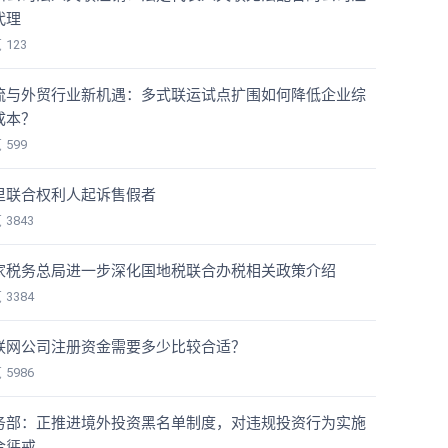
代理
览
123
流与外贸行业新机遇：多式联运试点扩围如何降低企业综
成本？
览
599
里联合权利人起诉售假者
览
3843
家税务总局进一步深化国地税联合办税相关政策介绍
览
3384
联网公司注册资金需要多少比较合适？
览
5986
务部：正推进境外投资黑名单制度，对违规投资行为实施
合惩戒