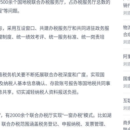
500余个国地税联合办税服务厅，占办税服务厅总数的
销
报”等问题。
浏
物
，采用互设窗口、共建办税服务厅和共同进驻政务服
合
理制度、统一绩效考评、统一服务标准、统一岗责培
浏
阿
浏
级税务机关要不断拓展联合办税深度和广度，实现国
国
于涉及纳税人基本信息确认、存款账号报告等国地税共同事
浏
息共享，切实减轻纳税人资料报送负担。
互
浏
有2000余个联合办税厅实现“一窗办税”模式。比如湖
商
项，联合办税范围涵盖税务登记、申报纳税、发票管理、
联