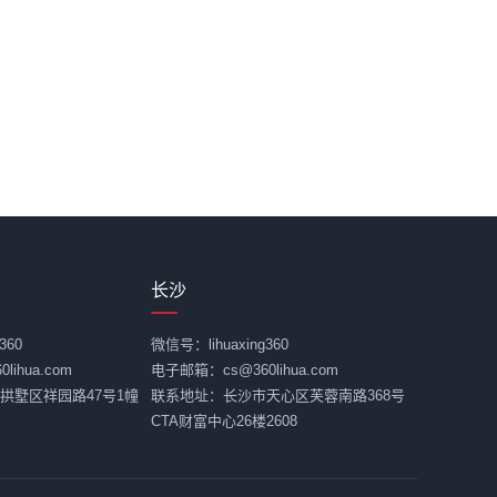
长沙
360
微信号：lihuaxing360
ihua.com
电子邮箱：cs@360lihua.com
拱墅区祥园路47号1幢
联系地址：长沙市天心区芙蓉南路368号
CTA财富中心26楼2608