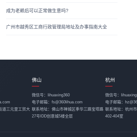
成为老赖后可以正常做生意吗?
广州市越秀区工商行政管理局地址及办事指南大全
佛山
杭州
微信号：lihuaxing360
微信号：lihuaxing
.com
电子邮箱：fs@360lihua.com
电子邮箱：hz@360l
街道三元里工贸大
联系地址：佛山市禅城区季华三路宝塔路
联系地址：杭州市
27号IDD创意城5楼全层
402-404室