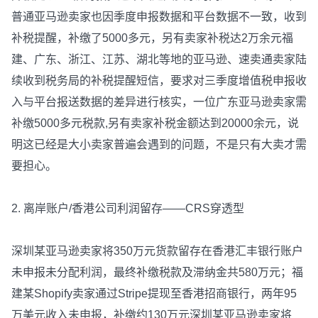
普通亚马逊卖家也因季度申报数据和平台数据不一致，收到
补税提醒，补缴了5000多元，另有卖家补税达2万余元福
建、广东、浙江、江苏、湖北等地的亚马逊、速卖通卖家陆
续收到税务局的补税提醒短信，要求对三季度增值税申报收
入与平台报送数据的差异进行核实，一位广东亚马逊卖家需
补缴5000多元税款,另有卖家补税金额达到20000余元，说
明这已经是大小卖家普遍会遇到的问题，不是只有大卖才需
要担心。
2. 离岸账户/香港公司利润留存——CRS穿透型
深圳某亚马逊卖家将350万元货款留存在香港汇丰银行账户
未申报未分配利润，最终补缴税款及滞纳金共580万元；福
建某Shopify卖家通过Stripe提现至香港招商银行，两年95
万美元收入未申报，补缴约130万元深圳某亚马逊卖家将