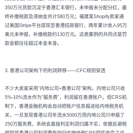
350万元货款沉淀于香港汇丰银行，未申报未分配分红，最
终补缴税款及滞纳金共计580万元；福建某Shopify卖家通
过美国Stripe平台提现至香港招商银行，两年累计收入95万
美元未申报，补缴税款约130万元。这类案例的共同点是罚
款金额往往超过本金本身。
3. 香港公司架构下的利润转移——CFC规则穿透
不少大卖家采用"内地公司+香港公司"架构，内地公司只收
5%-10%流水作为"服务费"，利润留在香港账户。但CRS机
制下，香港金融机构会自动把账户信息报送给内地税务机
关，一旦发现香港公司年流水5000万而内地公司只申报了
250万服务费，系统会直接判定利润归属不实，依据反避税
规则将香港公司利润重新划归内地纳税CRS彻底改变了这